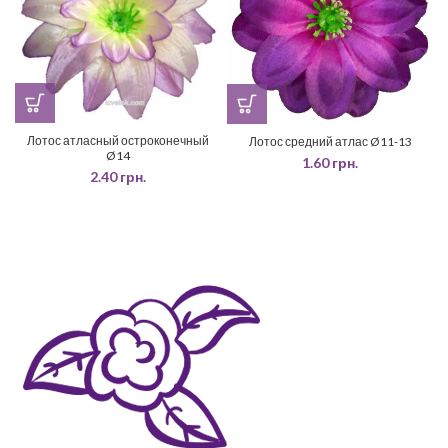
Лотос атласный остроконечный
Лотос средний атлас Ø11-13
Ø14
1.60
грн.
2.40
грн.