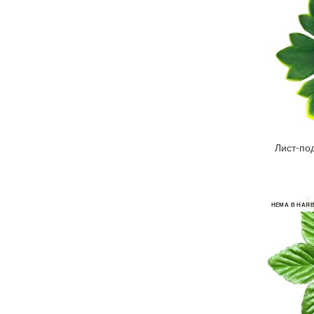
Лист-по
ДО
НЕМА В НАЯВ