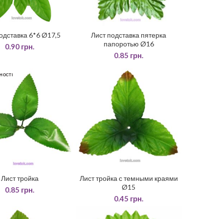
одставка 6*6 Ø17,5
Лист подставка пятерка
ДАТИ У КОШИК
ЧИТАТИ ДАЛІ
папоротью Ø16
0.90
грн.
0.85
грн.
НОСТІ
Лист тройка
Лист тройка с темными краями
ЧИТАТИ ДАЛІ
ДОДАТИ У КОШИК
Ø15
0.85
грн.
0.45
грн.