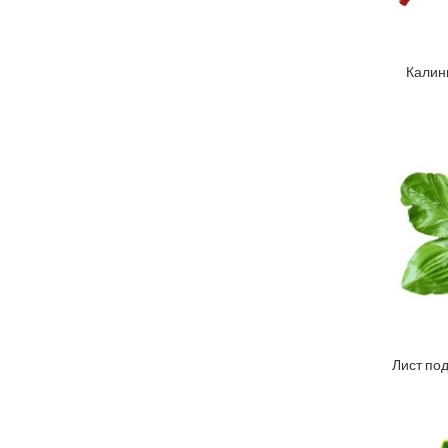
Калин
ДО
Лист по
ДО