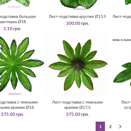
подставка большая
Лист-подставка круглая Ø13.5
Лист-под
ЧИТАТИ ДАЛІ
ЧИТАТИ ДАЛІ
ДО
шестерка Ø18
300.00
грн.
1.10
грн.
НЕМА В НАЯВ
одставка с темными
Лист-подставка с темными
Лист
ДАТИ У КОШИК
ДОДАТИ У КОШИК
ными краями Ø16
краями Ø17,5
ост
375.00
грн.
375.00
грн.
1
2