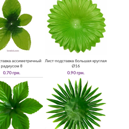
ставка ассиметричный
Лист-подставка большая круглая
ДАТИ У КОШИК
ДОДАТИ У КОШИК
радиусом 8
Ø16
0.70
грн.
0.90
грн.