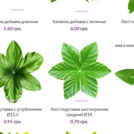
ка добавка длинная
Калинка добавка с зеленью
Лист п
ДАТИ У КОШИК
ДОДАТИ У КОШИК
ДО
5.60
грн.
6.00
грн.
НЕМА В НАЯВ
дставка с углублением
Лист подставка шестигранник
ДАТИ У КОШИК
ДОДАТИ У КОШИК
Ø15.5
средний Ø14
0.95
грн.
0.70
грн.