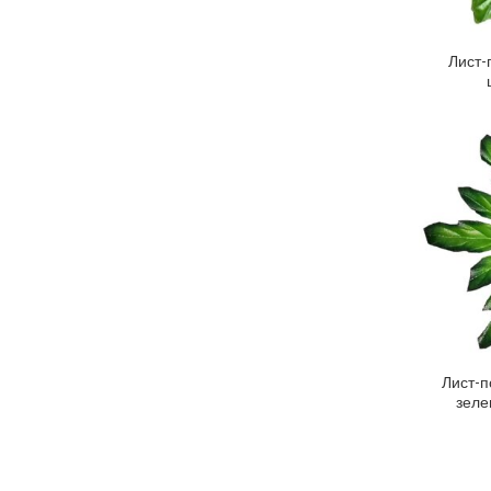
Лист-
Лист-п
ДО
зеле