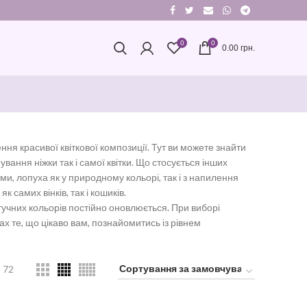
0
0
0.00
грн.
ння красивої квіткової композиції. Тут ви можете знайти
ування ніжки так і самої квітки. Що стосується інших
ми, лопуха як у природному кольорі, так і з напилення
 самих вінків, так і кошиків.
учних кольорів постійно оновлюється. При виборі
х те, що цікаво вам, познайомитись із рівнем
72