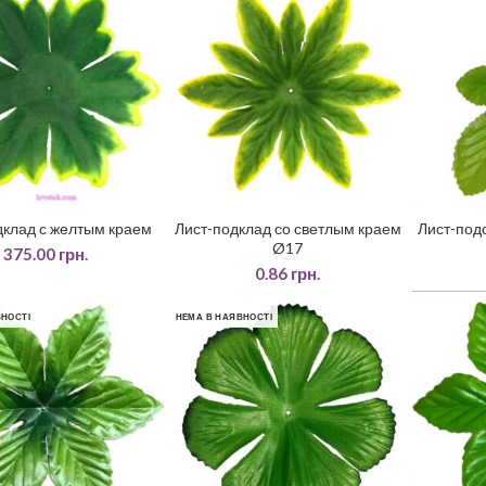
дклад с желтым краем
Лист-подклад со светлым краем
Лист-под
ДАТИ У КОШИК
ДОДАТИ У КОШИК
ДО
Ø17
375.00
грн.
0.86
грн.
НОСТІ
НЕМА В НАЯВНОСТІ