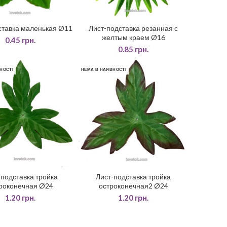
ставка маленькая Ø11
Лист-подставка резанная с
ДАТИ У КОШИК
ДОДАТИ У КОШИК
желтым краем Ø16
0.45
грн.
0.85
грн.
НОСТІ
НЕМА В НАЯВНОСТІ
-подставка тройка
Лист-подставка тройка
ЧИТАТИ ДАЛІ
ЧИТАТИ ДАЛІ
роконечная Ø24
остроконечная2 Ø24
1.20
грн.
1.20
грн.