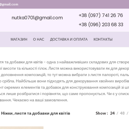
@gmail.com
+38 (097) 741 26 76
nutka0701@gmail.com
+38 (096) 203 68 33
МАГАЗИН
О НАС
ДОСТАВКА И ОПЛАТА
КОНТАКТЫ
тя та добавки для квітів – одна з найважливіших складових для створе
ої висоти та кількості гілок. Листя можна використовувати як для декор
 доповнення композицій, то тут можна вибрати з листя папороті, паль
 срібла. Найбільше вони підходять для декорування хвойних виробів як
т окремих елементів та добавок для конструювання композицій зі шт
ся лише розібратися і порівняти, що саме пропонується. Чи є у списка
вання. Чекаємо на ваші замовлення.
Ніжки, листя та добавки для квітів
Show
24
48