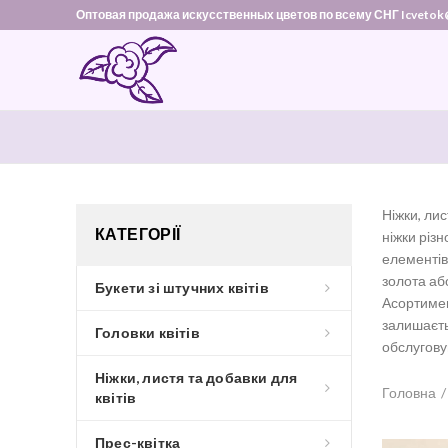
Оптовая продажа искусственных цветов по всему СНГ Icvetok
Ніжки, лис
КАТЕГОРІЇ
ніжки різн
елементів
золота або
Букети зі штучних квітів
Асортимен
залишаєть
Головки квітів
обслугову
Ніжки, листя та добавки для
Головна
квітів
Прес-квітка