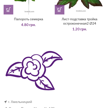
Папороть семерка
Лист-подставка тройка
остроконечная2 Ø24
4.80
грн.
1.20
грн.
г. Хмельницкий