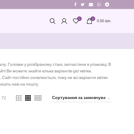
0
0
0.00
грн.
алу. Головки у розібраному стані, запчастини в упаковці. В
і Ви можете знайти кілька варіантів цієї квітки.
 Сайт постійно оновлюється, тому не всі варіанти квітки
ишіть нам на пошту.
72