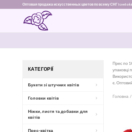
Оптовая продажа искусственных цветов по всему СНГ Icvetok
Прес по 10
КАТЕГОРІЇ
упаковці п
Використов
є. Оптови
Букети зі штучних квітів
Головна
Головки квітів
Ніжки, листя та добавки для
квітів
Прес-квітка