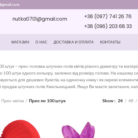
@gmail.com
+38 (097) 741 26 76
nutka0701@gmail.com
+38 (096) 203 68 33
МАГАЗИН
О НАС
ДОСТАВКА И ОПЛАТА
КОНТАКТЫ
0 штук – прес-головка штучних голів квітів різного діаметру та матері
о 100 штук одного кольору, залежно від розміру голови. На нашому сайт
уються для дешевих букетів, на одиночну ніжку і як окремі елементи.
й продаж штучних голів Хмельницький. Якщо Ви маєте запитання, нап
Прес-квітка
Прес по 100 штук
Show
24
48