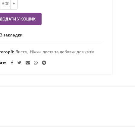
ькість
ДОДАТИ У КОШИК
В закладки
тегорії:
Листя
,
Ніжки, листя та добавки для квітів
are