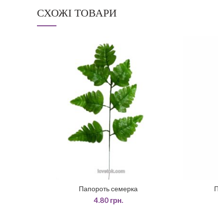
СХОЖІ ТОВАРИ
Папороть семерка
П
ДОДАТИ У КОШИК
4.80
грн.