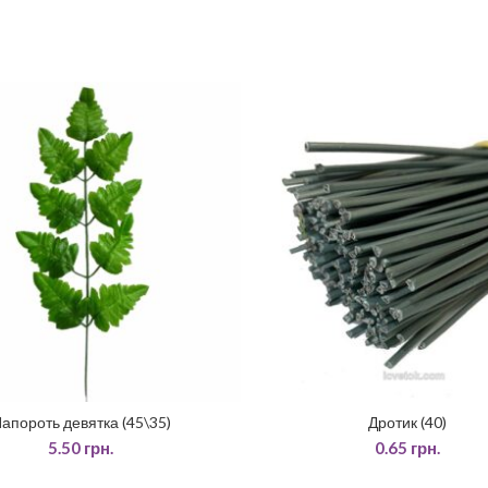
апороть девятка (45\35)
Дротик (40)
ДОДАТИ У КОШИК
ДОДАТИ У КОШИК
5.50
грн.
0.65
грн.