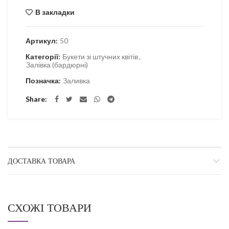
В закладки
Артикул:
50
Категорії:
Букети зі штучних квітів
,
Залівка (бардюрні)
Позначка:
Заливка
Share
ДОСТАВКА ТОВАРА
СХОЖІ ТОВАРИ