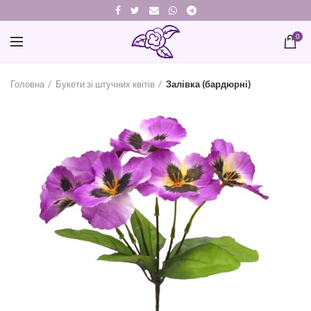
0
Головна
Букети зі штучних квітів
Залівка (бардюрні)