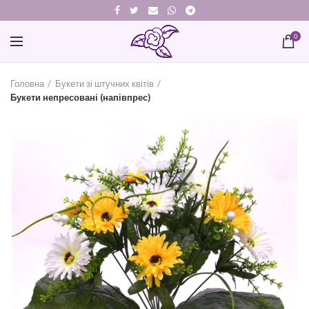
0
Головна
Букети зі штучних квітів
Букети непресовані (напівпрес)