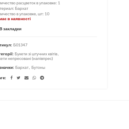
ичество расцветок в упаковке
:
1
териал
:
Бархат
ичество в упаковке, шт
:
10
має в наявності
В закладки
тикул:
Б01347
тегорії:
Букети зі штучних квітів
,
кети непресовані (напівпрес)
значки:
Бархат
,
Бутоны
are