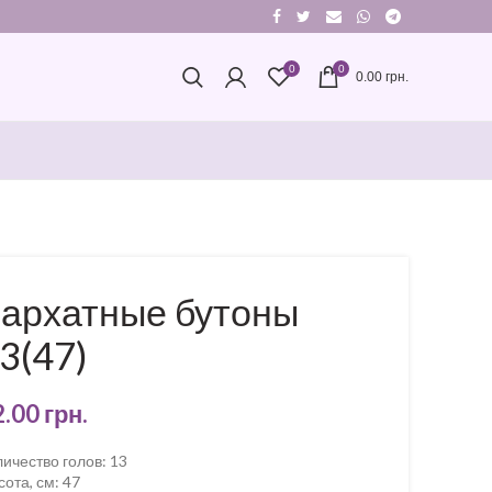
0
0
0.00
грн.
архатные бутоны
3(47)
2.00
грн.
личество голов
:
13
сота, см
:
47