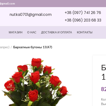
@gmail.com
+38 (097) 741 26 76
nutka0701@gmail.com
+38 (096) 203 68 33
МАГАЗИН
О НАС
ДОСТАВКА И ОПЛАТА
КОНТАКТЫ
івпрес)
Бархатные бутоны 13(47)
Б
1
8
Ко
Вы