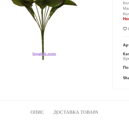
Кол
Ма
Кол
Не
Ар
Ка
Бу
По
Sh
ОПИС
ДОСТАВКА ТОВАРА