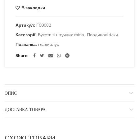
В закладки
Артикул:
Г00082
Категорії:
Букети зі штучних квітів
,
Поодинокі гілки
Позначка:
гладиолус
Share
ОПИС
ДОСТАВКА ТОВАРА
СХОЖІ ТОВАРИ