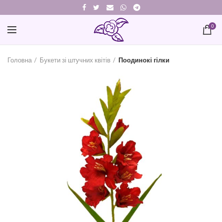
0
Головна
Букети зі штучних квітів
Поодинокі гілки