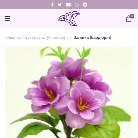
0
Головна
Букети зі штучних квітів
Залівка (бардюрні)