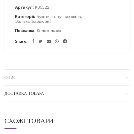
Артикул:
К00522
Категорії:
Букети зі штучних квітів
,
Залівка (бардюрні)
Позначка:
Колокольчик
Share
ОПИС
ДОСТАВКА ТОВАРА
СХОЖІ ТОВАРИ