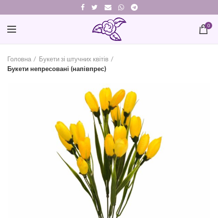
0
Головна
Букети зі штучних квітів
Букети непресовані (напівпрес)