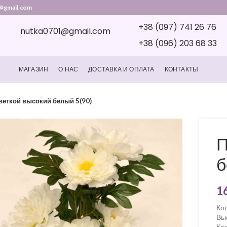
@gmail.com
+38 (097) 741 26 76
nutka0701@gmail.com
+38 (096) 203 68 33
МАГАЗИН
О НАС
ДОСТАВКА И ОПЛАТА
КОНТАКТЫ
веткой высокий белый 5(90)
П
б
1
Ко
Вы
Кол