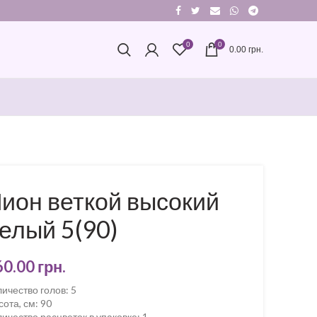
0
0
0.00
грн.
ион веткой высокий
елый 5(90)
60.00
грн.
личество голов
:
5
сота, см
:
90
ичество расцветок в упаковке
:
1