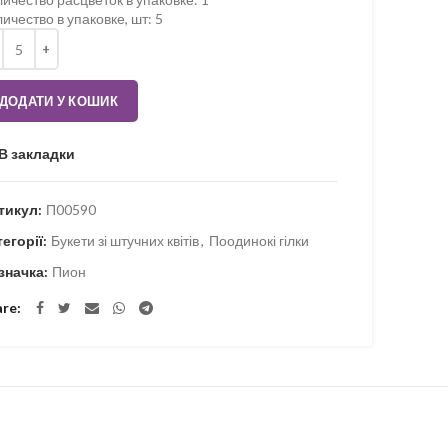
ичество в упаковке, шт
:
5
ькість
ДОДАТИ У КОШИК
В закладки
тикул:
П00590
тегорії:
Букети зі штучних квітів
,
Поодинокі гілки
значка:
Пион
are