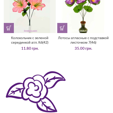
Колокольчик с зеленой
Лотосы атласные с подставкой
серединкой атл. К6(42)
листочком 7(46)
11.80
грн.
35.00
грн.