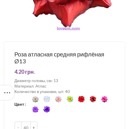
Роза атласная средняя рифлёная
Ø13
4.20
грн.
Диаметр головы, см
:
13
Материал
:
Атлас
Количество в упаковке, шт
:
40
Цвет
Кількість