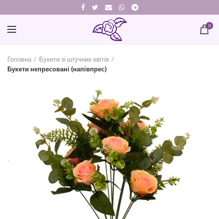
0
Головна
Букети зі штучних квітів
Букети непресовані (напівпрес)