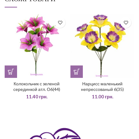
Колокольчик с зеленой
Нарцисс маленький
серединкой атл. О6(44)
непрессованый 6(35)
11.40
грн.
11.00
грн.