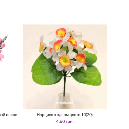
вой ножке
Нарцисс в одном цвете 10(20)
ДОДАТИ У КОШИК
4.60
грн.