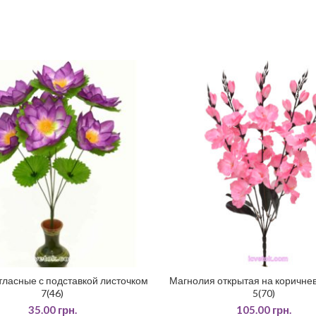
тласные с подставкой листочком
Магнолия открытая на коричне
ДОДАТИ У КОШИК
ДОДАТИ У КОШИК
7(46)
5(70)
35.00
грн.
105.00
грн.