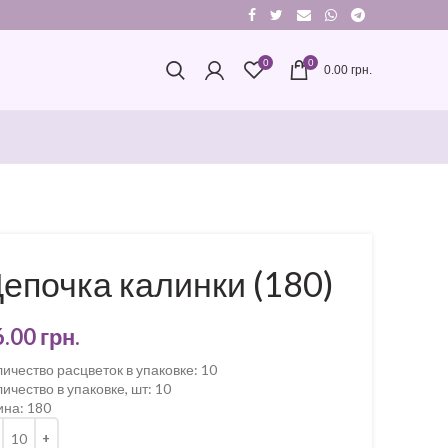
0
0
0.00
грн.
епочка калинки (180)
6.00
грн.
ичество расцветок в упаковке
:
10
ичество в упаковке, шт
:
10
ина
:
180
ькість