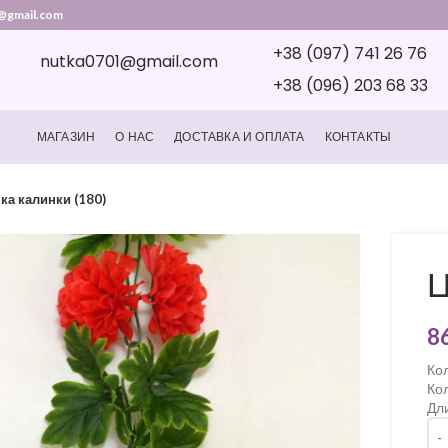
@gmail.com
+38 (097) 741 26 76
nutka0701@gmail.com
+38 (096) 203 68 33
МАГАЗИН
О НАС
ДОСТАВКА И ОПЛАТА
КОНТАКТЫ
ка калинки (180)
Ц
8
Кол
Кол
Дл
Кіл