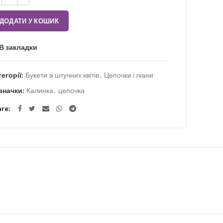
ДОДАТИ У КОШИК
В закладки
тегорії:
Букети зі штучних квітів
,
Цепочки і ліани
значки:
Калинка
,
цепочка
are