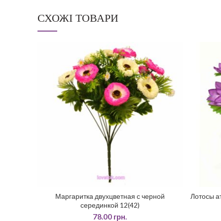
СХОЖІ ТОВАРИ
Маргаритка двухцветная с черной
Лотосы а
ДОДАТИ У КОШИК
серединкой 12(42)
78.00
грн.