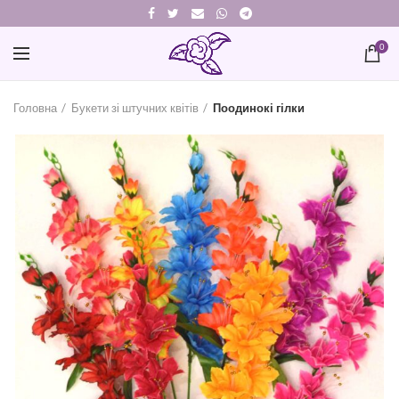
0
Головна
Букети зі штучних квітів
Поодинокі гілки