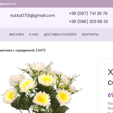
@gmail.com
+38 (097) 741 26 76
nutka0701@gmail.com
+38 (096) 203 68 33
МАГАЗИН
О НАС
ДОСТАВКА И ОПЛАТА
КОНТАКТЫ
антема с серединкой 13(47)
Х
с
6
Ма
Вы
Ко