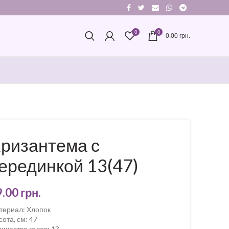
0
0
0.00
грн.
ризантема с
ерединкой 13(47)
9.00
грн.
териал
:
Хлопок
сота, см
:
47
личество голов
:
13