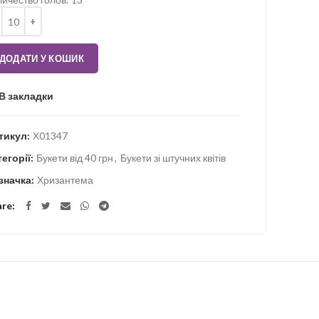
ькість
ДОДАТИ У КОШИК
В закладки
тикул:
Х01347
тегорії:
Букети від 40 грн
,
Букети зі штучних квітів
значка:
Хризантема
are