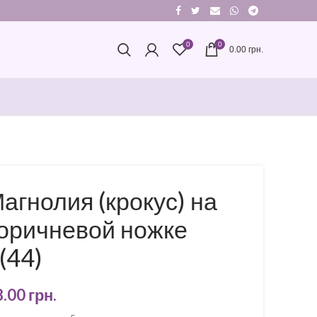
0
0
0.00
грн.
агнолия (крокус) на
оричневой ножке
(44)
8.00
грн.