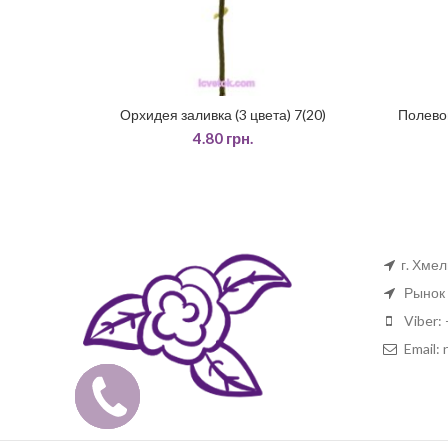
Орхидея заливка (3 цвета) 7(20)
Полевой
ЧИТАТИ ДАЛІ
4.80
грн.
г. Хме
Рынок 
Viber: 
Email:
Замовити
дзвінок