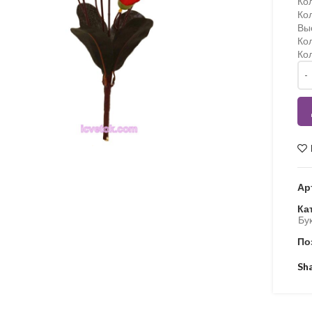
Кол
Ко
Вы
Кол
Кол
Кіл
Ар
Ка
Бу
По
Sh