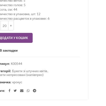
ичество веток
:
5
личество голов
:
5
сота, см
:
44
ичество в упаковке, шт
:
12
ичество расцветок в упаковке
:
6
ькість
ДОДАТИ У КОШИК
В закладки
тикул:
К00544
тегорії:
Букети зі штучних квітів
,
кети непресовані (напівпрес)
значка:
крокус
are