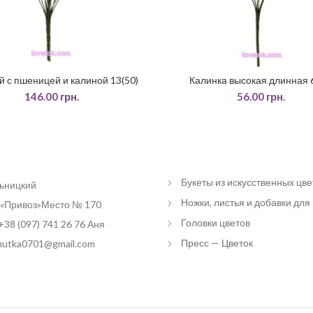
 с пшеницей и калиной 13(50)
Калинка высокая длинная 6
ЧИТАТИ ДАЛІ
ЧИТАТИ ДАЛІ
146.00
грн.
56.00
грн.
Букеты из искусственных цве
льницкий
Ножки, листья и добавки для
«Привоз»Место № 170
Головки цветов
+38 (097) 741 26 76 Аня
Пресс — Цветок
 nutka0701@gmail.com