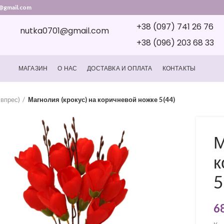
@gmail.com
+38 (097) 741 26 76
nutka0701@gmail.com
+38 (096) 203 68 33
МАГАЗИН
О НАС
ДОСТАВКА И ОПЛАТА
КОНТАКТЫ
івпрес)
Магнолия (крокус) на коричневой ножке 5(44)
М
к
5
6