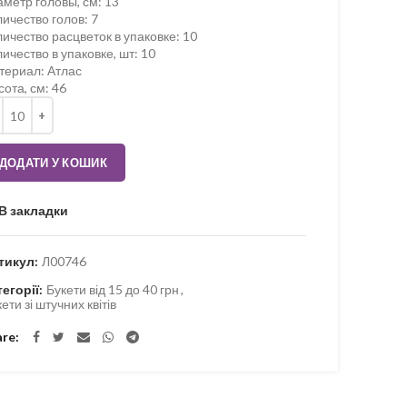
аметр головы, см
:
13
личество голов
:
7
ичество расцветок в упаковке
:
10
ичество в упаковке, шт
:
10
териал
:
Атлас
сота, см
:
46
ькість
ДОДАТИ У КОШИК
В закладки
тикул:
Л00746
тегорії:
Букети від 15 до 40 грн
,
ети зі штучних квітів
are