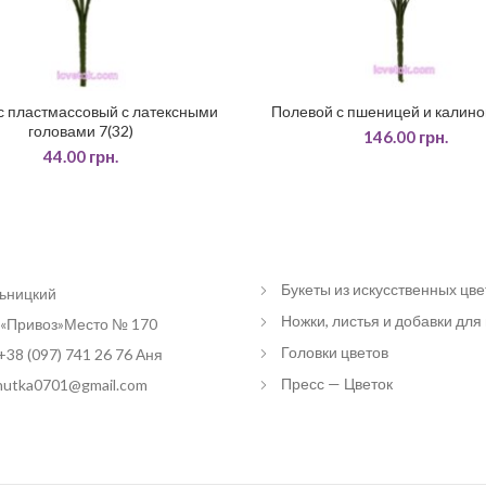
 пластмассовый с латексными
Полевой с пшеницей и калино
ДОДАТИ У КОШИК
ЧИТАТИ ДАЛІ
головами 7(32)
146.00
грн.
44.00
грн.
Букеты из искусственных цве
льницкий
Ножки, листья и добавки для
«Привоз»Место № 170
Головки цветов
+38 (097) 741 26 76 Аня
Пресс — Цветок
 nutka0701@gmail.com