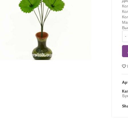
Ди
Ко
Кол
Кол
Ма
Вы
Кіл
Ар
Ка
Бук
Sh