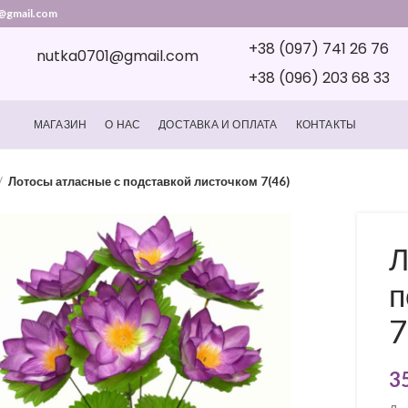
@gmail.com
+38 (097) 741 26 76
nutka0701@gmail.com
+38 (096) 203 68 33
МАГАЗИН
О НАС
ДОСТАВКА И ОПЛАТА
КОНТАКТЫ
Лотосы атласные с подставкой листочком 7(46)
Л
п
7
3