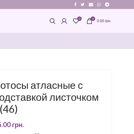
0
0
0.00
грн.
отосы атласные с
одставкой листочком
(46)
5.00
грн.