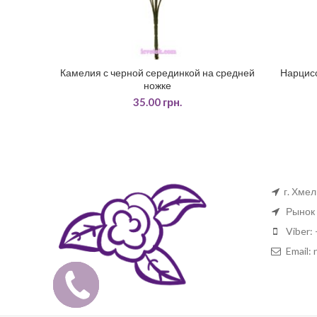
Камелия с черной серединкой на средней
Нарцисс
ЧИТАТИ ДАЛІ
ножке
35.00
грн.
г. Хме
Рынок 
Viber: 
Email:
Замовити
дзвінок