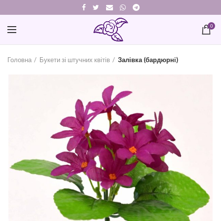
0
Головна
Букети зі штучних квітів
Залівка (бардюрні)