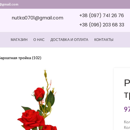
@gmail.com
+38 (097) 741 26 76
nutka0701@gmail.com
+38 (096) 203 68 33
МАГАЗИН
О НАС
ДОСТАВКА И ОПЛАТА
КОНТАКТЫ
бархатная тройка (102)
Р
т
9
Кол
Кол