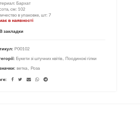
териал
:
Бархат
сота, см
:
102
ичество в упаковке, шт
:
7
має в наявності
В закладки
тикул:
Р00102
тегорії:
Букети зі штучних квітів
,
Поодинокі гілки
значки:
ветка
,
Роза
are