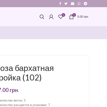
0
0
0.00
грн.
оза бархатная
ройка (102)
7.00
грн.
ичество веток
:
3
ичество расцветок в упаковке
:
7