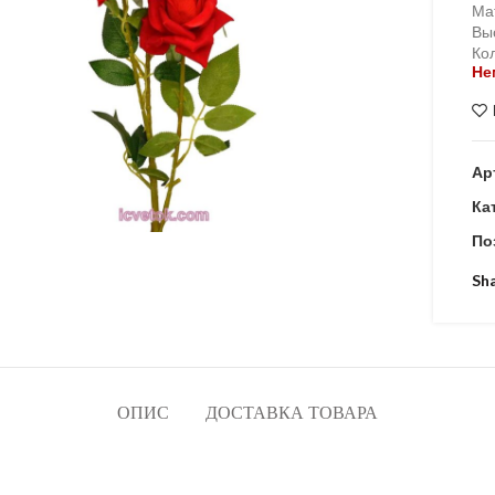
Ма
Вы
Кол
Не
Ар
Ка
По
Sh
ОПИС
ДОСТАВКА ТОВАРА