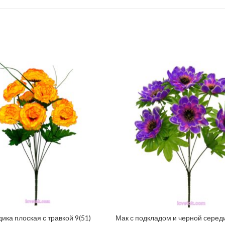
дика плоская с травкой 9(51)
Мак с подкладом и черной середи
ДОДАТИ У КОШИК
ДОДАТИ У КОШИК