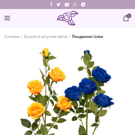
0
Головна
Букети зі штучних квітів
Поодинокі гілки