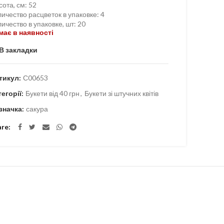
сота, см
:
52
ичество расцветок в упаковке
:
4
ичество в упаковке, шт
:
20
має в наявності
В закладки
тикул:
С00653
тегорії:
Букети від 40 грн
,
Букети зі штучних квітів
значка:
сакура
are