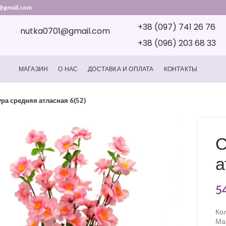
@gmail.com
+38 (097) 741 26 76
nutka0701@gmail.com
+38 (096) 203 68 33
МАГАЗИН
О НАС
ДОСТАВКА И ОПЛАТА
КОНТАКТЫ
ра средняя атласная 6(52)
С
а
5
Кол
Ма