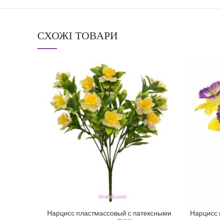
СХОЖІ ТОВАРИ
Нарцисс пластмассовый с латексными
Нарцисс 
ДОДАТИ У КОШИК