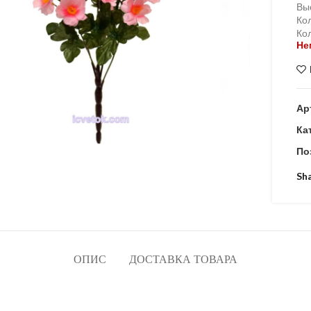
Вы
Кол
Кол
Не
Ар
Ка
По
Sh
ОПИС
ДОСТАВКА ТОВАРА