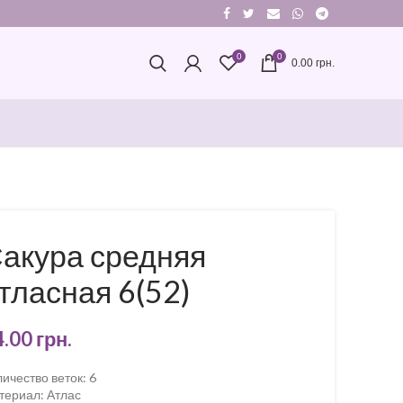
0
0
0.00
грн.
акура средняя
тласная 6(52)
4.00
грн.
ичество веток
:
6
териал
:
Атлас