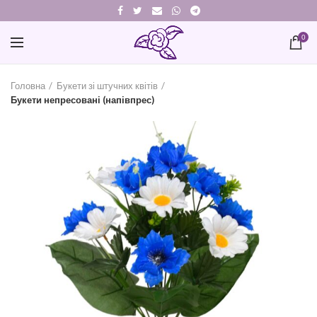
0
Головна
Букети зі штучних квітів
Букети непресовані (напівпрес)