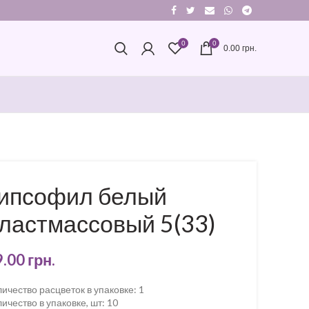
0
0
0.00
грн.
ипсофил белый
ластмассовый 5(33)
9.00
грн.
ичество расцветок в упаковке
:
1
ичество в упаковке, шт
:
10