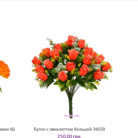
ами 6()
Бутон с эвкалиптом большой 36(50)
ДОДАТИ У КОШИК
250.00
грн.