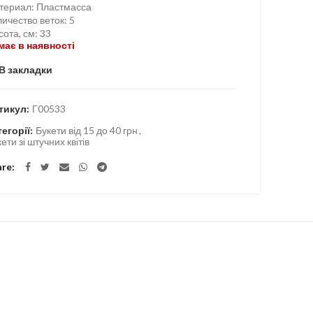
териал
:
Пластмасса
ичество веток
:
5
сота, см
:
33
має в наявності
В закладки
тикул:
Г00533
тегорії:
Букети від 15 до 40 грн
,
ети зі штучних квітів
are