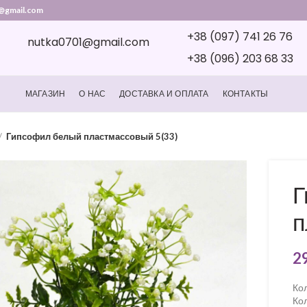
@gmail.com
+38 (097) 741 26 76
nutka0701@gmail.com
+38 (096) 203 68 33
МАГАЗИН
О НАС
ДОСТАВКА И ОПЛАТА
КОНТАКТЫ
Гипсофил белый пластмассовый 5(33)
Г
п
2
Кол
Кол