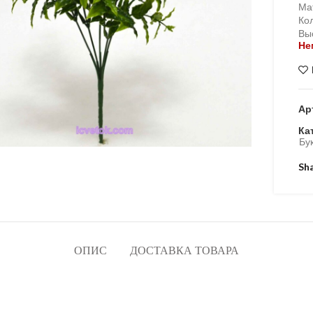
Ма
Кол
Вы
Не
Ар
Ка
Бук
Sh
ОПИС
ДОСТАВКА ТОВАРА